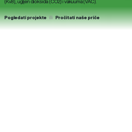
(Kv8), ugljen dioksida (CO2) i vakuuma (VAC).
ili
Pogledati projekte
Pročitati naše priče
ELEMENTI
Elementi Sistema Medicinskih Gasova
INTERFEJS STANJA MEDICINSKIH GASOVA
MG 2000
Interfejs Stanja Medicinskih Gasova
MG 2000