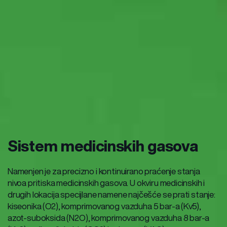
Sistem medicinskih gasova
Namenjen je za precizno i kontinuirano praćenje stanja
nivoa pritiska medicinskih gasova. U okviru medicinskih i
drugih lokacija specijlane namene najčešće se prati stanje:
kiseonika (O2), komprimovanog vazduha 5 bar-a (Kv5),
azot-suboksida (N2O), komprimovanog vazduha 8 bar-a